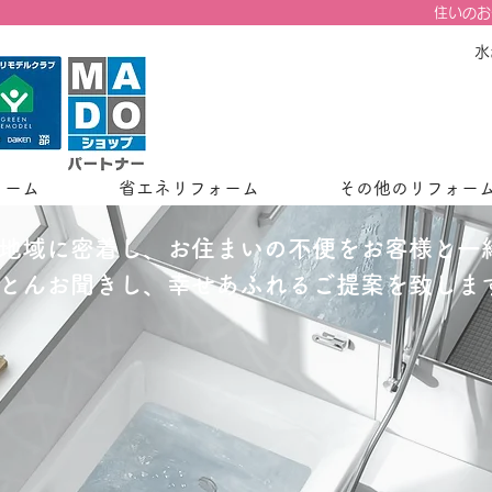
住いのお
水
ォーム
省エネリフォーム
その他のリフォー
地域に密着し、お住まいの不便をお客様と一
とんお聞きし、幸せあふれるご提案を致しま