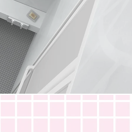
、不具合、
ことなら
せください！